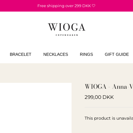
Free shipping over 299 DKK 🤍
BRACELET
NECKLACES
RINGS
GIFT GUIDE
WIOGA - Anna-Vi
299,00 DKK
This product is unavail