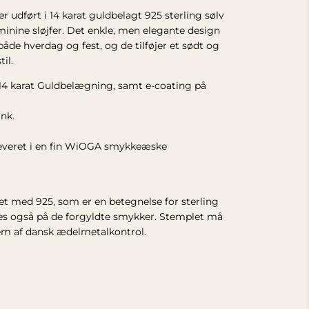
r udført i 14 karat guldbelagt 925 sterling sølv
minine sløjfer. Det enkle, men elegante design
åde hverdag og fest, og de tilføjer et sødt og
til.
g 14 karat Guldbelægning, samt e-coating på
ink.
leveret i en fin WiOGA smykkeæske
et med 925, som er en betegnelse for sterling
es også på de forgyldte smykker. Stemplet
må
lem af dansk ædelmetalkontrol.