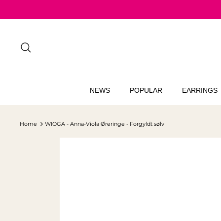
Skip
to
content
Search
NEWS
POPULAR
EARRINGS
Home
WIOGA - Anna-Viola Øreringe - Forgyldt sølv