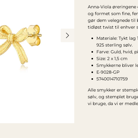
Anna-Viola øreringene e
og formet som fine, fe
gør dem velegnede til b
tidløst twist til enhver s
Materiale: Tykt la
925 sterling sølv.
Farve: Guld, hvid, p
Size: 2 x 1,5 cm
Smykkerne bliver 
E-9028-GP
5740014710759
Alle smykker er stempl
sølv, og stemplet brug
vi bruge, da vi er med