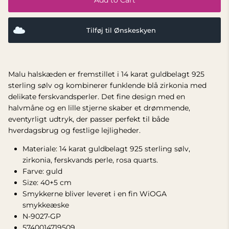
Add to Cart
Tilføj til Ønskeskyen
Malu halskæden er fremstillet i 14 karat guldbelagt 925
sterling sølv og kombinerer funklende blå zirkonia med
delikate ferskvandsperler. Det fine design med en
halvmåne og en lille stjerne skaber et drømmende,
eventyrligt udtryk, der passer perfekt til både
hverdagsbrug og festlige lejligheder.
Materiale: 14 karat guldbelagt 925 sterling sølv,
zirkonia, ferskvands perle, rosa quarts.
Farve: guld
Size: 40+5 cm
Smykkerne bliver leveret i en fin WiOGA
smykkeæske
N-9027-GP
5740014719509