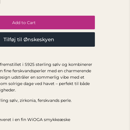
Add to Cart
Tilføj til Ønskeskyen
fremstillet i S925 sterling sølv og kombinerer
en fine ferskvandsperler med en charmerende
design udstråler en sommerlig vibe med et
r om solrige dage ved havet – perfekt til både
ligheder.
ling sølv, zirkonia, ferskvands perle.
leveret i en fin WiOGA smykkeæske