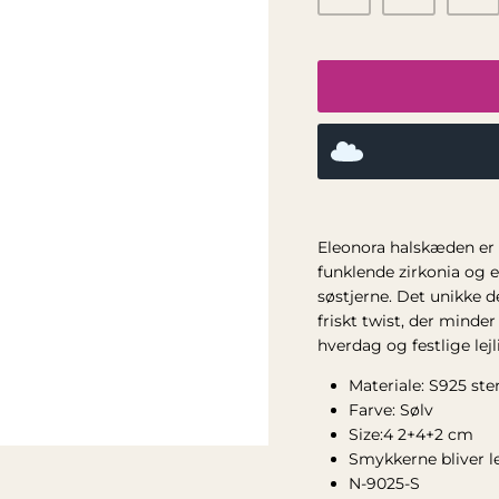
Eleonora halskæden er 
funklende zirkonia og 
søstjerne. Det unikke 
friskt twist, der minde
hverdag og festlige lej
Materiale: S925 ster
Farve: Sølv
Size:4 2+4+2 cm
Smykkerne bliver 
N-9025-S