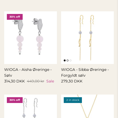
30% off
WIOGA - Aisha Øreringe -
WIOGA - Sibba Øreringe -
Sølv
Forgyldt sølv
314,30 DKK
449,00 kr
Sale
279,30 DKK
30% off
2 in stock