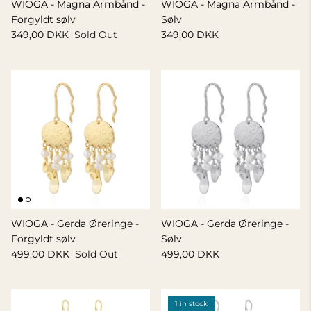
WIOGA - Magna Armbånd -
WIOGA - Magna Armbånd -
GIFT IDEA 500 - 800 KR
Forgyldt sølv
Sølv
349,00 DKK
Sold Out
349,00 DKK
WIOGA - Gerda Øreringe -
WIOGA - Gerda Øreringe -
Forgyldt sølv
Sølv
499,00 DKK
Sold Out
499,00 DKK
1 in stock